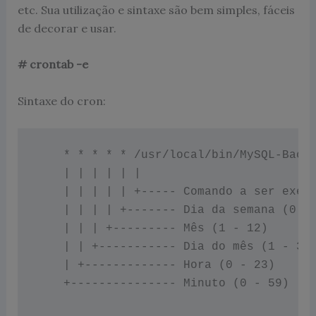
etc. Sua utilização e sintaxe são bem simples, fáceis
de decorar e usar.
# crontab -e
Sintaxe do cron:
    * * * * * /usr/local/bin/MySQL-Backu
    | | | | | |

    | | | | | +----- Comando a ser execu
    | | | | +------- Dia da semana (0 - 
    | | | +--------- Mês (1 - 12)

    | | +----------- Dia do mês (1 - 31)
    | +------------- Hora (0 - 23)

    +--------------- Minuto (0 - 59)
