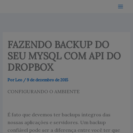
Ir
para
o
conteúdo
FAZENDO BACKUP DO
SEU MYSQL COM API DO
DROPBOX
Por
Leo
/
9 de dezembro de 2015
CONFIGURANDO O AMBIENTE
É fato que devemos ter backups íntegros das
nossas aplicações e servidores. Um backup
confiável pode ser a diferença entre você ter que