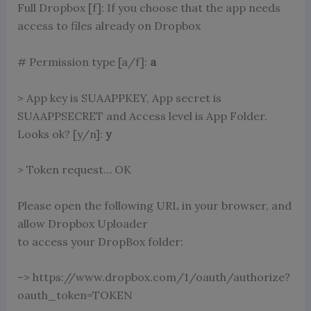
Full Dropbox [f]: If you choose that the app needs
access to files already on Dropbox
# Permission type [a/f]:
a
> App key is SUAAPPKEY, App secret is
SUAAPPSECRET and Access level is App Folder.
Looks ok? [y/n]:
y
> Token request… OK
Please open the following URL in your browser, and
allow Dropbox Uploader
to access your DropBox folder:
–> https://www.dropbox.com/1/oauth/authorize?
oauth_token=TOKEN