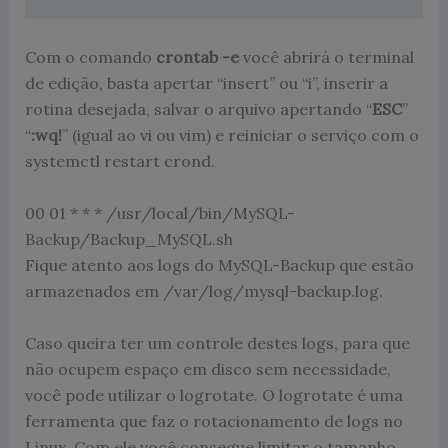
Com o comando
crontab -e
você abrirá o terminal
de edição, basta apertar “insert” ou “i”, inserir a
rotina desejada, salvar o arquivo apertando “
ESC
”
“
:wq!
” (igual ao vi ou vim) e reiniciar o serviço com o
systemctl restart crond.
00 01 * * * /usr/local/bin/MySQL-
Backup/Backup_MySQL.sh
Fique atento aos logs do MySQL-Backup que estão
armazenados em /var/log/mysql-backup.log.
Caso queira ter um controle destes logs, para que
não ocupem espaço em disco sem necessidade,
você pode utilizar o logrotate. O logrotate é uma
ferramenta que faz o rotacionamento de logs no
Linux. Com ele você consegue limitar o tamanho