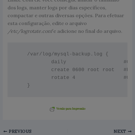
dos logs, manter logs por dias específicos,
compactar e outras diversas opções. Para efetuar
esta configuração, edite o arquivo
/etc/logrotate.conf
e adicione no final do arquivo.
    /var/log/mysql-backup.log {

            daily                   
#Cr
            create 0600 root root   
#Pe
            rotate 4                
#Qu
    }
Versão para Impressão
PREVIOUS
NEXT