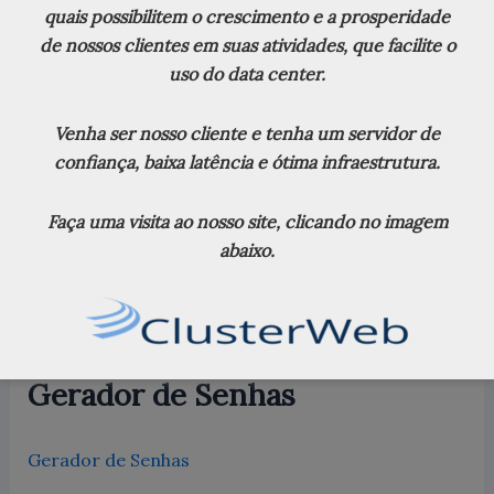
24.156
Total Views:
quais possibilitem o crescimento e a prosperidade
de nossos clientes em suas atividades, que facilite o
1.499
Total Users:
uso do data center.
Venha ser nosso cliente e tenha um servidor de
confiança, baixa latência e ótima infraestrutura.
Procurar
Faça uma visita ao nosso site, clicando no imagem
P
abaixo.
e
s
q
u
i
s
Gerador de Senhas
a
r
p
Gerador de Senhas
o
r