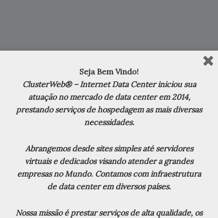
Seja Bem Vindo!
Estatísticas
ClusterWeb® – Internet Data Center iniciou sua
atuação no mercado de data center em 2014,
prestando serviços de hospedagem as mais diversas
0
Online Visitors:
necessidades.
20
Today's Views:
Abrangemos desde sites simples até servidores
28
Yesterday's Views:
virtuais e dedicados visando atender a grandes
262
Last 7 Days Views:
empresas no Mundo. Contamos com infraestrutura
de data center em diversos países.
1.462
Last 30 Days Views:
24.156
Last 365 Days Views:
Nossa missão é prestar serviços de alta qualidade, os