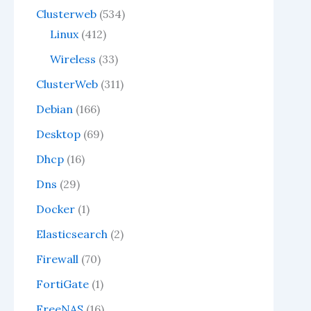
Clusterweb
(534)
Linux
(412)
Wireless
(33)
ClusterWeb
(311)
Debian
(166)
Desktop
(69)
Clust
Dhcp
(16)
d
Dns
(29)
Docker
(1)
Abr
Elasticsearch
(2)
v
Firewall
(70)
FortiGate
(1)
Nossa
FreeNAS
(16)