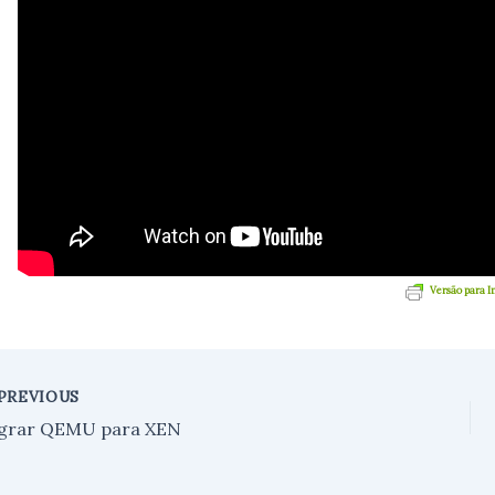
Versão para 
PREVIOUS
grar QEMU para XEN