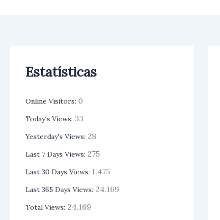
Ir
para
o
conteúdo
Estatísticas
0
Online Visitors:
33
Today's Views:
28
Yesterday's Views:
275
Last 7 Days Views:
1.475
Last 30 Days Views:
24.169
Last 365 Days Views:
24.169
Total Views: