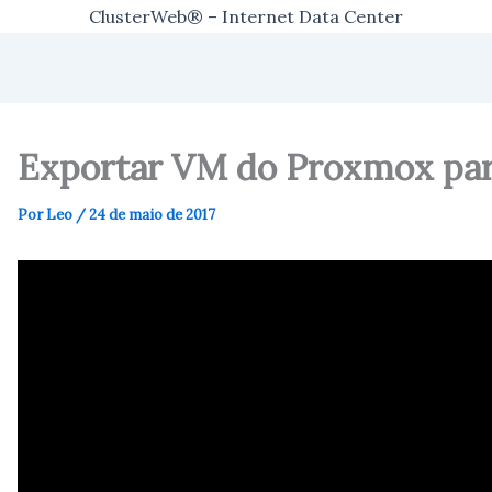
ClusterWeb® – Internet Data Center
Exportar VM do Proxmox par
Por
Leo
/
24 de maio de 2017