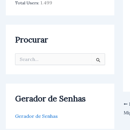
1.499
Total Users:
Procurar
P
e
s
q
u
i
s
Gerador de Senhas
a
r
p
Mi
o
Gerador de Senhas
r
: