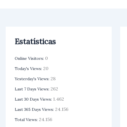
Ir
para
o
conteúdo
Estatísticas
0
Online Visitors:
20
Today's Views:
28
Yesterday's Views:
262
Last 7 Days Views:
1.462
Last 30 Days Views:
24.156
Last 365 Days Views:
24.156
Total Views: