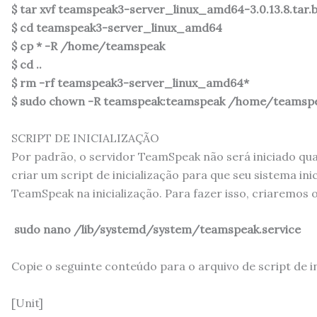
$ tar xvf teamspeak3-server_linux_amd64-3.0.13.8.tar.
$ cd teamspeak3-server_linux_amd64
$ cp * -R /home/teamspeak
$ cd ..
$ rm -rf teamspeak3-server_linux_amd64*
$ sudo chown -R teamspeak:teamspeak /home/teamsp
SCRIPT DE INICIALIZAÇÃO
Por padrão, o servidor TeamSpeak não será iniciado quan
criar um script de inicialização para que seu sistema i
TeamSpeak na inicialização. Para fazer isso, criaremos o
sudo nano /lib/systemd/system/teamspeak.service
Copie o seguinte conteúdo para o arquivo de script de in
[Unit]