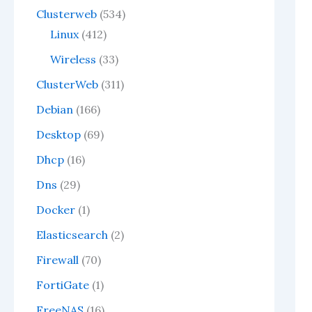
Clusterweb
(534)
Linux
(412)
Wireless
(33)
ClusterWeb
(311)
Debian
(166)
Desktop
(69)
Dhcp
(16)
Dns
(29)
Docker
(1)
Elasticsearch
(2)
Firewall
(70)
FortiGate
(1)
FreeNAS
(16)