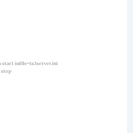
art inifile=ts3server.ini
 stop