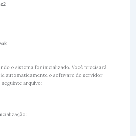
bz2
eak
do o sistema for inicializado. Você precisará
nicie automaticamente o software do servidor
 seguinte arquivo:
icialização: