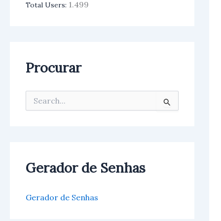
1.499
Total Users:
Procurar
P
e
s
q
u
i
s
Gerador de Senhas
a
r
p
o
Gerador de Senhas
r
: