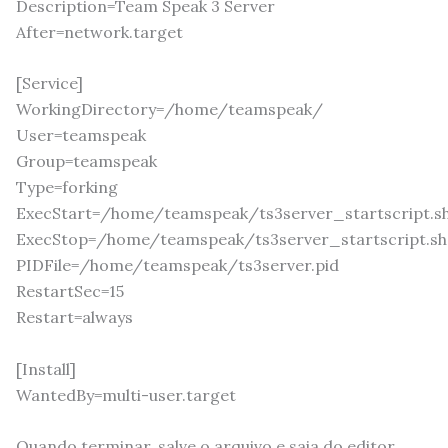
Description=Team Speak 3 Server
After=network.target
[Service]
WorkingDirectory=/home/teamspeak/
User=teamspeak
Group=teamspeak
Type=forking
ExecStart=/home/teamspeak/ts3server_startscript.sh st
ExecStop=/home/teamspeak/ts3server_startscript.sh
PIDFile=/home/teamspeak/ts3server.pid
RestartSec=15
Restart=always
[Install]
WantedBy=multi-user.target
Quando terminar, salve o arquivo e saia do editor.