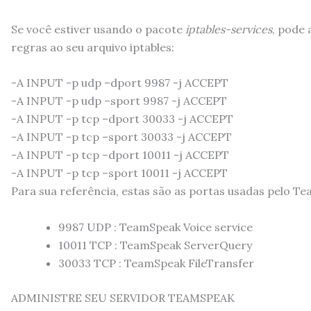
Se você estiver usando o pacote
iptables-services
, pode 
regras ao seu arquivo iptables:
-A INPUT -p udp –dport 9987 -j ACCEPT
-A INPUT -p udp –sport 9987 -j ACCEPT
-A INPUT -p tcp –dport 30033 -j ACCEPT
-A INPUT -p tcp –sport 30033 -j ACCEPT
-A INPUT -p tcp –dport 10011 -j ACCEPT
-A INPUT -p tcp –sport 10011 -j ACCEPT
Para sua referência, estas são as portas usadas pelo T
9987 UDP : TeamSpeak Voice service
10011 TCP : TeamSpeak ServerQuery
30033 TCP : TeamSpeak FileTransfer
ADMINISTRE SEU SERVIDOR TEAMSPEAK