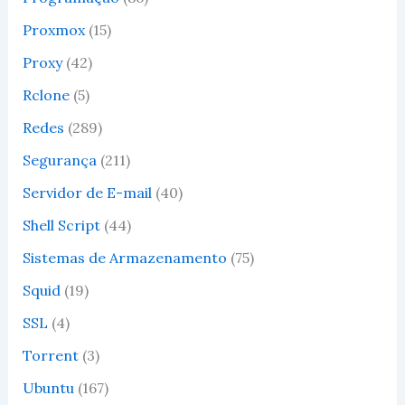
Proxmox
(15)
Proxy
(42)
Rclone
(5)
Redes
(289)
Segurança
(211)
Servidor de E-mail
(40)
Shell Script
(44)
Sistemas de Armazenamento
(75)
Squid
(19)
SSL
(4)
Seja Bem Vindo!
Torrent
(3)
ClusterWeb® – Internet Data Center iniciou sua
Ubuntu
(167)
atuação no mercado de data center em 2014,