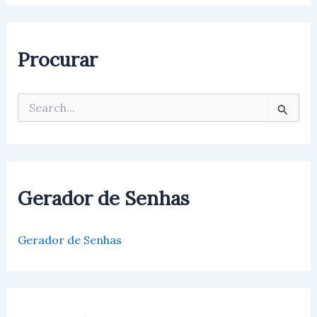
Procurar
P
e
s
q
u
i
s
Gerador de Senhas
a
r
p
Gerador de Senhas
o
r
: