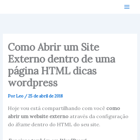
Ir
para
o
conteúdo
Como Abrir um Site
Externo dentro de uma
página HTML dicas
wordpress
Por
Leo
/
25 de abril de 2018
Hoje vou está compartilhando com você
como
abrir um website externo
através da configuração
do
iframe
dentro do HTML do seu site.