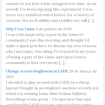
curious to see how it has changed over time. As an
overall, I’ve been enjoying this experiment; I was
never very satisfied with it before for a variety of
reasons, but its flexibility and stability are still […]
Why I Use Linux
4 de janeiro de 2016
I was a bit inspired by a post in the Linux G+
community I saw this morning and thought I’d
make a quick post here to discuss my own reasons
why I use Linux. One thing I’ve learned in my years
of being a part of the Linux and Open Source
community is that everybody […]
Change screen brightness in LXDE
29 de março de
2015
I decided to play around with LXDE on a cheap
laptop I bought in an employee auction recently (on
which I’m running Linux Mint Debian Edition).
Everything works great – I forgot how fast and
comfortable LXDE is to me, since it’s been quite a