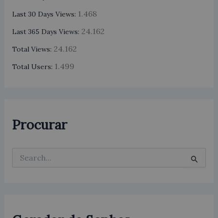
1.468
Last 30 Days Views:
24.162
Last 365 Days Views:
24.162
Total Views:
1.499
Total Users:
Procurar
P
e
s
q
u
i
s