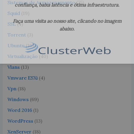
Sistemas de Armazenamento
(75)
confiança, baixa latência e ótima infraestrutura.
Squid
(19)
Faça uma visita ao nosso site, clicando no imagem
SSL
(4)
abaixo.
Torrent
(3)
Ubuntu
(167)
Virtualização
(40)
Vlans
(13)
Vmware ESXi
(4)
Vpn
(18)
Windows
(69)
Word 2016
(1)
WordPress
(13)
XenServer
(18)