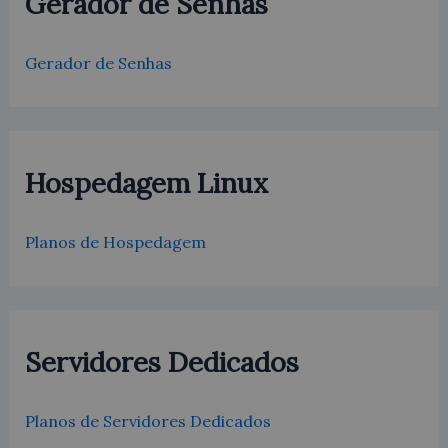
Gerador de Senhas
a
r
p
Gerador de Senhas
o
r
:
Hospedagem Linux
Planos de Hospedagem
Servidores Dedicados
Planos de Servidores Dedicados