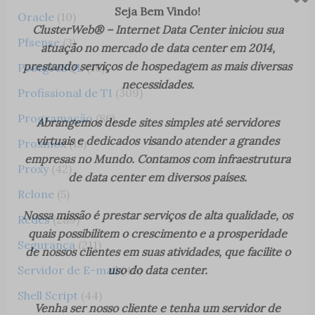
Seja Bem Vindo!
Oracle
(10)
ClusterWeb® – Internet Data Center iniciou sua
Pfsense
(3)
atuação no mercado de data center em 2014,
prestando serviços de hospedagem as mais diversas
PostgreSQL
(16)
necessidades.
Profissional de TI
(309)
Programação
(86)
Abrangemos desde sites simples até servidores
virtuais e dedicados visando atender a grandes
Proxmox
(15)
empresas no Mundo. Contamos com infraestrutura
Proxy
(42)
de data center em diversos países.
Rclone
(5)
Nossa missão é prestar serviços de alta qualidade, os
Redes
(289)
quais possibilitem o crescimento e a prosperidade
Segurança
(211)
de nossos clientes em suas atividades, que facilite o
uso do data center.
Servidor de E-mail
(40)
Shell Script
(44)
Venha ser nosso cliente e tenha um servidor de